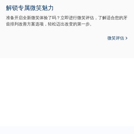
解锁专属微笑魅力
准备开启全新微笑体验了吗？立即进行微笑评估，了解适合您的牙
齿排列改善方案选项，轻松迈出改变的第一步。
微笑评估