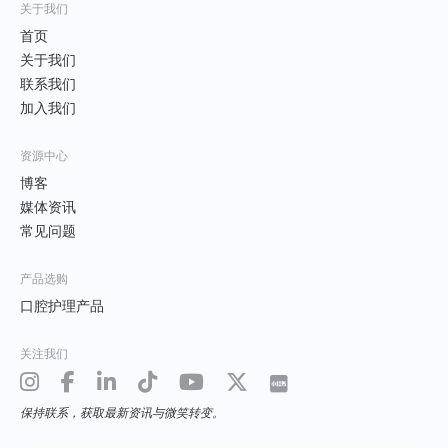
关于我们
首页
关于我们
联系我们
加入我们
资源中心
博客
媒体资讯
常见问题
产品选购
口腔护理产品
关注我们
保持联系，获取最新资讯与微笑转变。