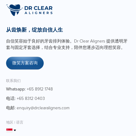
从齿焕新，绽放自信人生
自信笑容始于良好的牙齿排列体验。Dr Clear Aligners 提供透明牙
套与固定牙套选择，结合专业支持，陪伴您逐步迈向理想笑容。
微笑方案咨询
联系我们
Whatsapp:
+65 8912 1748
电话:
+65 8312 0403
电邮:
enquiry@drclearaligners.com
地区 | 语言