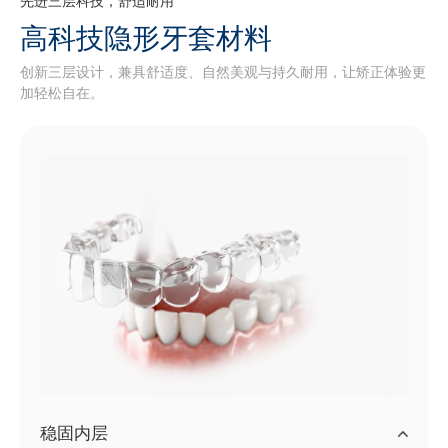
先进三层科技，舒适耐用
高科技隐形牙套材料
创新三层设计，兼具舒适度、自然美观与持久耐用，让矫正体验更
加轻松自在。
稳固内层