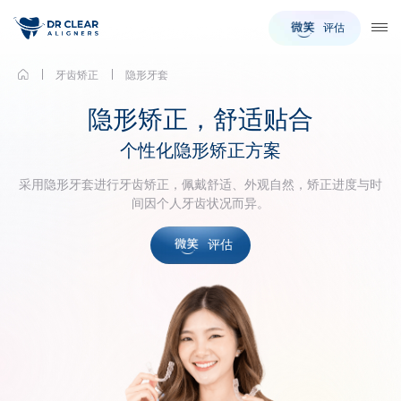
评估
TO
牙齿矫正
隐形牙套
隐形矫正，舒适贴合
个性化隐形矫正方案
采用隐形牙套进行牙齿矫正，佩戴舒适、外观自然，矫正进度与时
间因个人牙齿状况而异。
评估