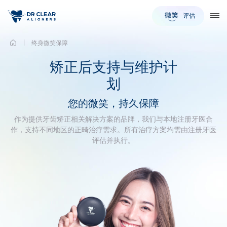
评估
TO
终身微笑保障
矫正后支持与维护计
划
您的微笑，持久保障
作为提供牙齿矫正相关解决方案的品牌，我们与本地注册牙医合
作，支持不同地区的正畸治疗需求。所有治疗方案均需由注册牙医
评估并执行。