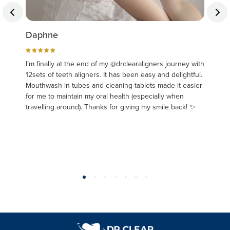
Daphne
Mi
 did
I’m finally at the end of my @drclearaligners journey with
Sui
 got
12sets of teeth aligners. It has been easy and delightful.
but
Mouthwash in tubes and cleaning tablets made it easier
Dr 
for me to maintain my oral health (especially when
the
to
travelling around). Thanks for giving my smile back! ✨
bas
h
ass
of
sit
to 
y
rec

wa